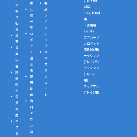
(TM-5用)
徴
製
の
CRX
仕
品
取
10iA,10iA/L
様
ラ
り
用
一
イ
組
三菱電機
覧
ン
み
assista
ロ
ナ
沿
ユニバーサ
ボ
ッ
革
ルロボット
ッ
プ
事
(UR10e用)
ト
資
業
テックマン
適
料
内
(TM-12用)
合
ダ
容
テックマン
表
ウ
設
(TM-12S
説
ン
備
用)
明
ロ
紹
テックマン
動
ー
介
(TM-5S用)
画
ド
受
資
賞
料
履
ダ
歴
ウ
ア
ン
ク
ロ
セ