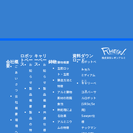
ロボッ
キャリ
資料ダウン
株式会社レオンアルミ
トベー
ーベー
ロード
会社概
鋳物
ロボットベ
鋳物概要
ス
ス
お
お
要
ご
生産ロッ
トール
ース
知
知
あ
ト・生産
ミディアム
ら
ら
い
鋳造方法と
ミニ
せ
せ
キャリーベ
さ
特徴
製
製
つ
ース
ユニバーサ
アルミ鋳物
品
品
会
ルロボット
素材の耐腐
概
概
社
(UR3e/5e
食性
要
要
概
用)
熱処理によ
製
共
要
Sawyer仕
る効果
品
通
環
様
アルミニウ
の
仕
境
テックマン
ムの特徴
特
様
へ